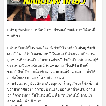
แม่หมู พิมพ์ผกา เคลื่อนไหวแล้วหลังโพสต์เหงา ได้คนนี้
พาเที่ยว
แฟนคลับแห่เป็นห่วงพร้อมส่งกำลังใจ หลัง
“แม่หมู พิมพ์
ผกา”
โพสต์ว่า
“เหงามากๆ”
ในขณะที่ช่วงเวลาเดียวกัน
ลูกชายเพียงคนเดียว
“นาย ณภัทร”
กำลังเที่ยวพักผ่อนอยู่ที่
ประเทศสวิตเซอร์แลนด์กับ
แฟนสาว “ใบเฟิร์น พิมพ์
ชนก”
ซึ่งก็มีชาวเน็ตเข้ามาคอมเมนต์จำนวนมาก ทั้งให้
กำลังใจและนำแนะให้หากิจกรรมทำ
สำหรับแม่หมู ปัจจุบันอาศัยอยู่ที่เขาใหญ่ มักจะโพสต์ภาพ
บรรยากาศสวยๆ วิวรอบบ้านและบอกเล่าชีวิตประจำวัน
ว่า กิจวัตรทุกๆ วันในตอนเย็น คือ รดน้ำต้นไม้ อาบน้ำ
สวดมนต์ แล้วเข้านอน