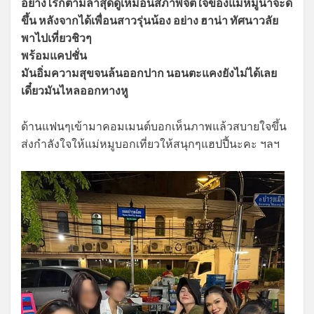
อย่างไรก็ตามล่าสุดดูเหมือนสภาพจิตใจของแม่หมูน่าจะดี
ขึ้น หลังจากได้เพื่อนสาวรุ่นน้อง อย่าง ฮาน่า ทัศนาวลัย
พาไปเที่ยวชิวๆ
พร้อมแคปชั่น
มันอิ่มความสุขจนล้นออกปาก นอนตะแคงยังไม่ได้เลย
เดี๋ยวมันไหลออกทางหู
ด้านแฟนๆเข้ามาคอมเมนต์บอกเห็นภาพแล้วสบายใจขึ้น
ส่งกำลังใจให้แม่หมูบอกเที่ยวให้สนุกๆแฮปปี้นะคะ ฯลฯ